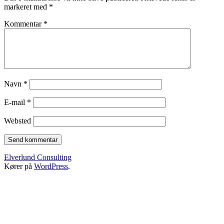
markeret med
*
Kommentar
*
Navn
*
E-mail
*
Websted
Elverlund Consulting
Kører på
WordPress
.