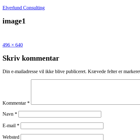
Fortsæt
Elverlund Consulting
til
indhold
image1
Fuld
496 × 640
størrelse
Skriv kommentar
Din e-mailadresse vil ikke blive publiceret.
Krævede felter er marker
Kommentar
*
Navn
*
E-mail
*
Websted