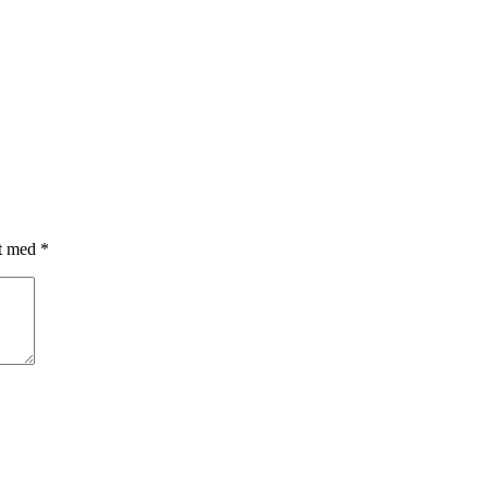
et med
*