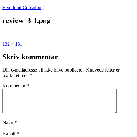
Fortsæt
Elverlund Consulting
til
indhold
review_3-1.png
Fuld
132 × 131
størrelse
Skriv kommentar
Din e-mailadresse vil ikke blive publiceret.
Krævede felter er
markeret med
*
Kommentar
*
Navn
*
E-mail
*