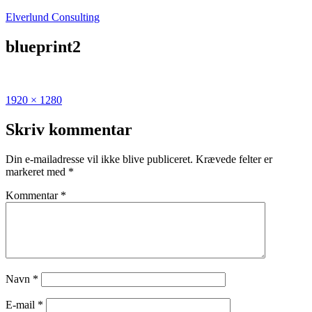
Fortsæt
Elverlund Consulting
til
indhold
blueprint2
Fuld
1920 × 1280
størrelse
Skriv kommentar
Din e-mailadresse vil ikke blive publiceret.
Krævede felter er
markeret med
*
Kommentar
*
Navn
*
E-mail
*